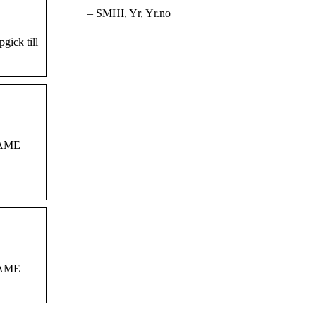
– SMHI, Yr, Yr.no
gick till
SAME
SAME