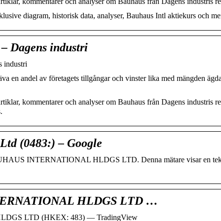
artiklar, kommentarer och analyser om Bauhaus från Dagens industris re
lusive diagram, historisk data, analyser, Bauhaus Intl aktiekurs och me
 – Dagens industri
 industri
räva en andel av företagets tillgångar och vinster lika med mängden ägda 
artiklar, kommentarer och analyser om Bauhaus från Dagens industris re
.
Ltd (0483:) – Google
r BAUHAUS INTERNATIONAL HLDGS LTD. Denna mätare visar en tek
INTERNATIONAL HLDGS LTD …
LDGS LTD (HKEX: 483) — TradingView