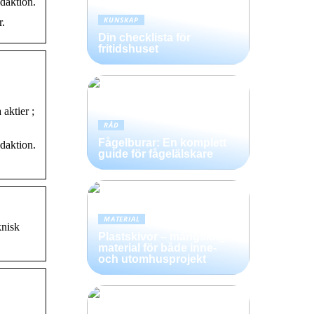
daktion.
KUNSKAP
r.
Din checklista för
fritidshuset
aktier ;
RÅD
Fågelburar: En komplett
daktion.
guide för fågelälskare
MATERIAL
nisk
Plastskivor – mångsidigt
material för både inne-
och utomhusprojekt