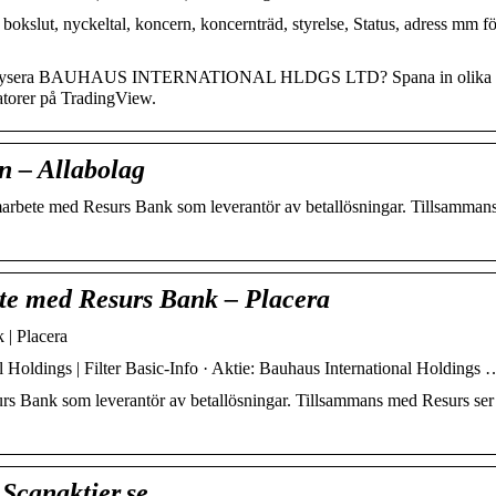
okslut, nyckeltal, koncern, koncernträd, styrelse, Status, adress mm fö
att analysera BAUHAUS INTERNATIONAL HLDGS LTD? Spana in olika
katorer på TradingView.
n – Allabolag
marbete med Resurs Bank som leverantör av betallösningar. Tillsamman
te med Resurs Bank – Placera
| Placera
al Holdings | Filter Basic-Info · Aktie: Bauhaus International Holdings 
rs Bank som leverantör av betallösningar. Tillsammans med Resurs ser
Scanaktier.se