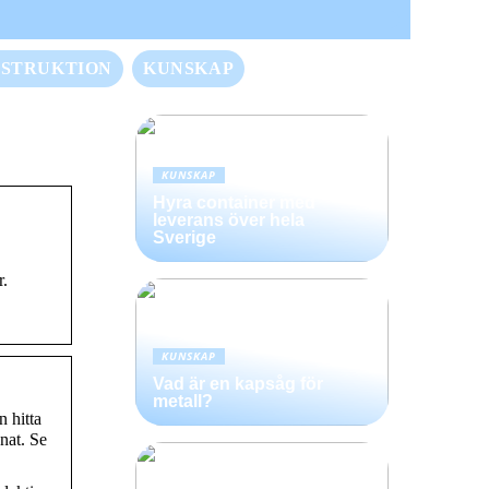
STRUKTION
KUNSKAP
KUNSKAP
Hyra container med
leverans över hela
Sverige
r.
KUNSKAP
Vad är en kapsåg för
metall?
n hitta
nat. Se