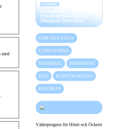
KUNSKAP
r
Storstädning i Bromma –
Enkelt att Boka för ett
Skinande Rent Hem
GÖR-DET-SJÄLV
UTRUSTNING
s med
MATERIAL
INREDNING
RÅD
KONSTRUKTION
KUNSKAP
…
Väderprognos för Hönö och Öckerö