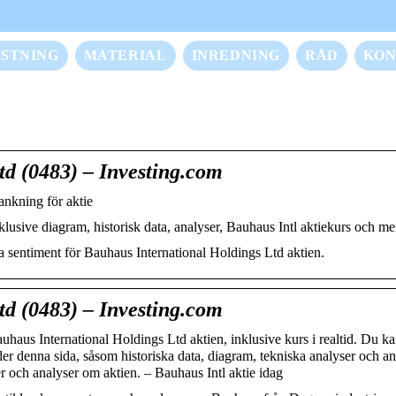
STNING
MATERIAL
INREDNING
RÅD
KON
td (0483) – Investing.com
nkning för aktie
lusive diagram, historisk data, analyser, Bauhaus Intl aktiekurs och me
na sentiment för Bauhaus International Holdings Ltd aktien.
td (0483) – Investing.com
haus International Holdings Ltd aktien, inklusive kurs i realtid. Du ka
der denna sida, såsom historiska data, diagram, tekniska analyser och an
er och analyser om aktien. – Bauhaus Intl aktie idag