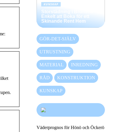
KUNSKAP
Storstädning i Bromma –
Enkelt att Boka för ett
Skinande Rent Hem
me:
GÖR-DET-SJÄLV
UTRUSTNING
MATERIAL
INREDNING
RÅD
KONSTRUKTION
ilket
KUNSKAP
 cupen.
Väderprognos för Hönö och Öckerö