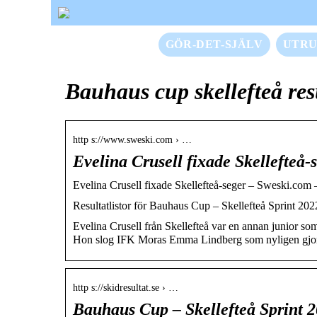
GÖR-DET-SJÄLV
UTRU
Bauhaus cup skellefteå res
http s://www.sweski.com › …
Evelina Crusell fixade Skellefteå
Evelina Crusell fixade Skellefteå-seger – Sweski.com –
Resultatlistor för Bauhaus Cup – Skellefteå Sprint 2022 
Evelina Crusell från Skellefteå var en annan junior
Hon slog IFK Moras Emma Lindberg som nyligen gjord
http s://skidresultat.se › …
Bauhaus Cup – Skellefteå Sprint 2