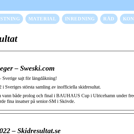
STNING
MATERIAL
INREDNING
RÅD
KON
ultat
-seger – Sweski.com
 Sverige sajt för längdåkning!
i Sveriges största samling av inofficiella skidresultat.
 som vann både prolog och final i BAUHAUS Cup i Ulricehamn under fr
e fina insatser på senior-SM i Skövde.
022 – Skidresultat.se