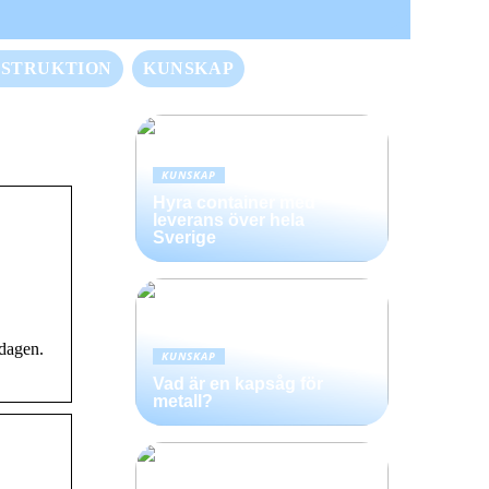
STRUKTION
KUNSKAP
KUNSKAP
Hyra container med
leverans över hela
Sverige
edagen.
KUNSKAP
Vad är en kapsåg för
metall?