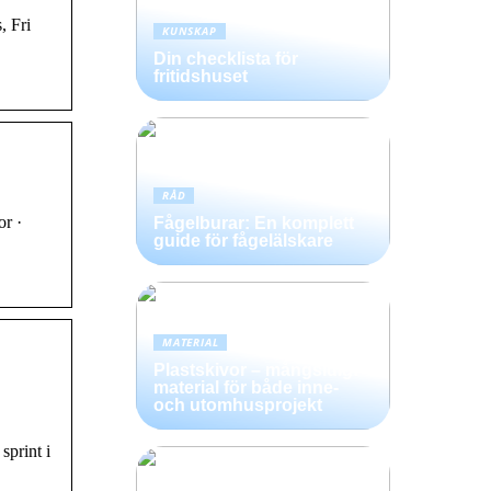
, Fri
KUNSKAP
Din checklista för
fritidshuset
RÅD
or ·
Fågelburar: En komplett
guide för fågelälskare
MATERIAL
Plastskivor – mångsidigt
material för både inne-
och utomhusprojekt
sprint i