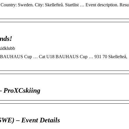
ntry: Sweden. City: Skellefteå. Startlist … Event description. Resu
nds!
kidklubb
U20 BAUHAUS Cup … Cat U18 BAUHAUS Cup … 931 70 Skellefteå,
– ProXCskiing
SWE) – Event Details