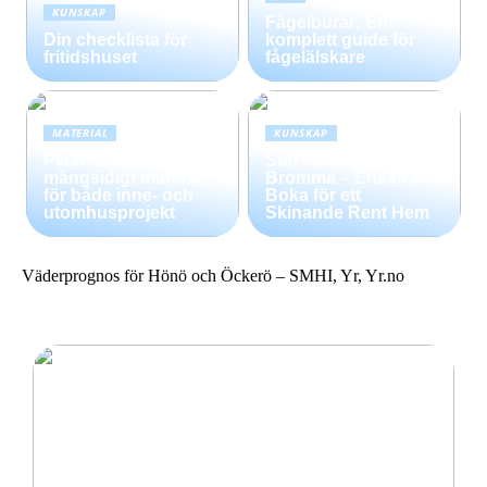
KUNSKAP
Fågelburar: En
Din checklista för
komplett guide för
fritidshuset
fågelälskare
MATERIAL
KUNSKAP
Plastskivor –
Storstädning i
mångsidigt material
Bromma – Enkelt att
för både inne- och
Boka för ett
utomhusprojekt
Skinande Rent Hem
Väderprognos för Hönö och Öckerö – SMHI, Yr, Yr.no