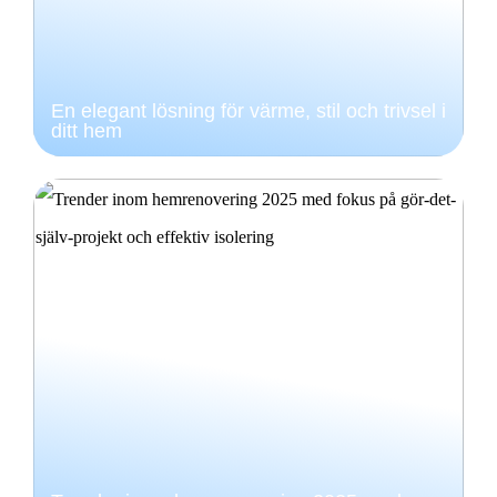
En elegant lösning för värme, stil och trivsel i
ditt hem