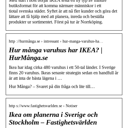
Med start i höst börjar IKEA testa en ny typ av mindre
butiksformat för att komma närmare människor i ett
tiotal svenska städer. Syftet är att nå fler kunder och göra det
lättare att få hjälp med att planera, inreda och beställa
produkter ur sortimentet. Först på tur är Norrköping.
http ://hurmånga.se › intressant › hur-manga-varuhus-ha…
Hur många varuhus har IKEA? |
HurMånga.se
Ikea har idag cirka 480 varuhus i ett 50-tal länder. I Sverige
finns 20 varuhus. Ikeas senaste strategin sedan en handfull år
är att inta de bästa lägena i …
Hur Många? – Svaret på din fråga och lite till…
http s://www.fastighetsvarlden.se › Notiser
Ikea om planerna i Sverige och
Stockholm – Fastighetsvärlden