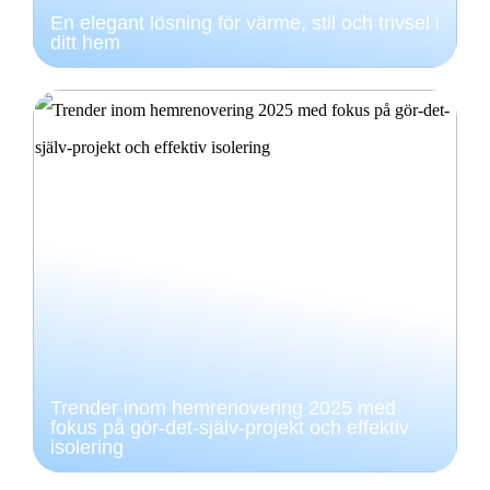
En elegant lösning för värme, stil och trivsel i
ditt hem
Trender inom hemrenovering 2025 med
fokus på gör-det-själv-projekt och effektiv
isolering