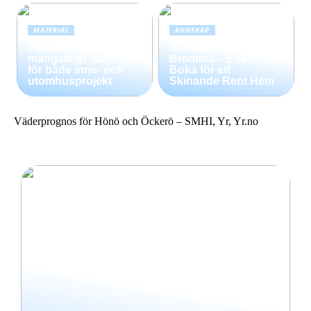
MATERIAL
KUNSKAP
Plastskivor –
Storstädning i
mångsidigt material
Bromma – Enkelt att
för både inne- och
Boka för ett
utomhusprojekt
Skinande Rent Hem
Väderprognos för Hönö och Öckerö – SMHI, Yr, Yr.no