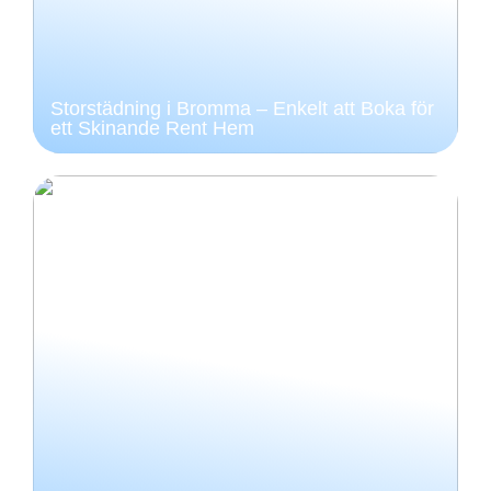
Storstädning i Bromma – Enkelt att Boka för
ett Skinande Rent Hem