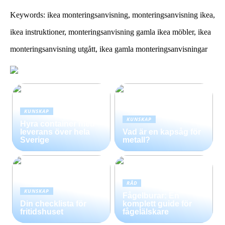
Keywords: ikea monteringsanvisning, monteringsanvisning ikea,
ikea instruktioner, monteringsanvisning gamla ikea möbler, ikea
monteringsanvisning utgått, ikea gamla monteringsanvisningar
KUNSKAP
KUNSKAP
Hyra container med
leverans över hela
Vad är en kapsåg för
Sverige
metall?
RÅD
KUNSKAP
Fågelburar: En
Din checklista för
komplett guide för
fritidshuset
fågelälskare