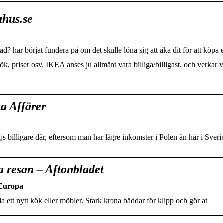
ahus.se
? har börjat fundera på om det skulle löna sig att åka dit för att köpa e
, priser osv. IKEA anses ju allmänt vara billiga/billigast, och verkar 
ta Affärer
ljs billigare där, eftersom man har lägre inkomster i Polen än här i Sveri
la resan – Aftonbladet
 Europa
ett nytt kök eller möbler. Stark krona bäddar för klipp och gör at