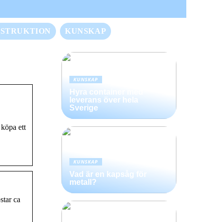
STRUKTION
KUNSKAP
KUNSKAP
Hyra container med
leverans över hela
Sverige
 köpa ett
KUNSKAP
Vad är en kapsåg för
metall?
star ca