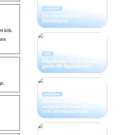
KUNSKAP
Din checklista för
fritidshuset
tt kök.
vara
RÅD
Fågelburar: En komplett
guide för fågelälskare
ge.
MATERIAL
Plastskivor – mångsidigt
material för både inne-
och utomhusprojekt