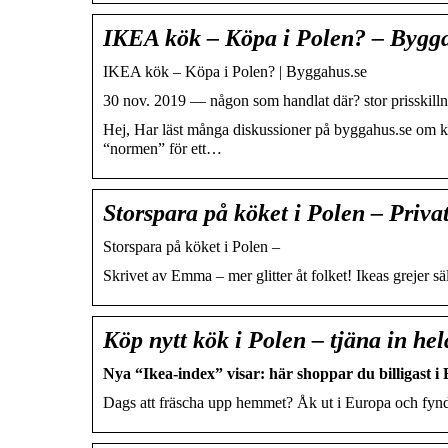
IKEA kök – Köpa i Polen? – Bygg
IKEA kök – Köpa i Polen? | Byggahus.se
30 nov. 2019 — någon som handlat där? stor prisskillnad
Hej, Har läst många diskussioner på byggahus.se om kök
“normen” för ett…
Storspara på köket i Polen – Priva
Storspara på köket i Polen –
Skrivet av Emma – mer glitter åt folket! Ikeas grejer sä
Köp nytt kök i Polen – tjäna in he
Nya “Ikea-index” visar: här shoppar du billigast i
Dags att fräscha upp hemmet? Åk ut i Europa och fynda 