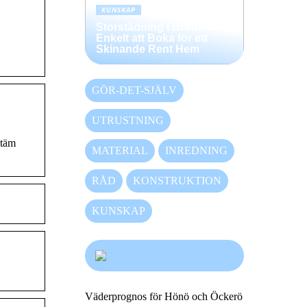
KUNSKAP
Storstädning i Bromma –
Enkelt att Boka för ett
Skinande Rent Hem
GÖR-DET-SJÄLV
UTRUSTNING
stäm
MATERIAL
INREDNING
RÅD
KONSTRUKTION
KUNSKAP
Väderprognos för Hönö och Öckerö