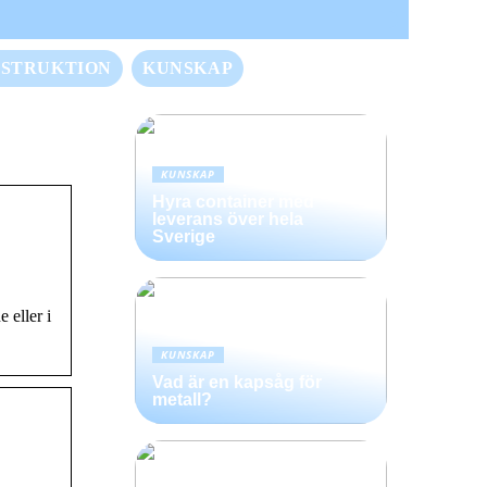
STRUKTION
KUNSKAP
KUNSKAP
Hyra container med
leverans över hela
Sverige
 eller i
KUNSKAP
Vad är en kapsåg för
metall?