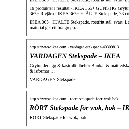
19 produkter i resultat · IKEA 365+ GUNSTIG Gry
365+ Rivjärn · IKEA 365+ HJÄLTE Stekspade, 33 c
IKEA 365+ HJÄLTE Stekspade, rostfritt stål, svart, 
material ger ett bra grepp.
http s://www.ikea.com › vardagen-stekspade-40309813
VARDAGEN Stekspade – IKEA
Grytunderlägg & kastrulltillbehör Bunkar & måttredska
& isformar …
VARDAGEN Stekspade.
http s://www.ikea.com › roert-stekspade-foer-wok-bok-…
RÖRT Stekspade för wok, bok – 
RÖRT Stekspade för wok, bok