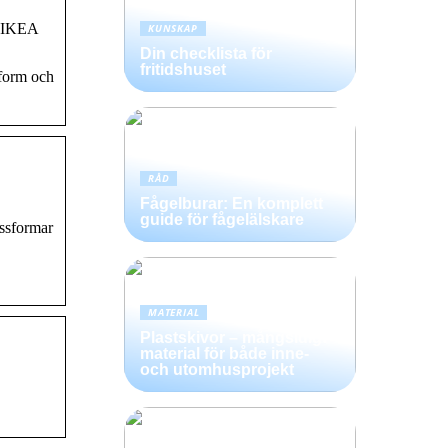
· IKEA
KUNSKAP
Din checklista för
fritidshuset
 form och
RÅD
Fågelburar: En komplett
guide för fågelälskare
assformar
MATERIAL
Plastskivor – mångsidigt
material för både inne-
och utomhusprojekt