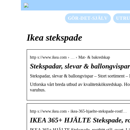
GÖR-DET-SJÄLV
UTRU
Ikea stekspade
http s://www.ikea.com › … › Mat- & bakredskap
Stekspadar, slevar & ballongvispar
Stekspadar, slevar & ballongvispar – Stort sortiment 
Utforska vårt breda utbud av kvalitetsköksredskap. Hos 
varuhus.
http s://www.ikea.com › ikea-365-hjaelte-stekspade-rostf…
IKEA 365+ HJÄLTE Stekspade, rostf
IKEA 365+ HJÄLTE Stekspade, rostfritt stål, svart, 