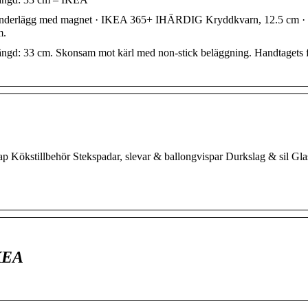
tunderlägg med magnet · IKEA 365+ IHÄRDIG Kryddkvarn, 12.5 cm 
m.
Längd: 33 cm. Skonsam mot kärl med non-stick beläggning. Handtagets
p Kökstillbehör Stekspadar, slevar & ballongvispar Durkslag & sil Gl
IKEA