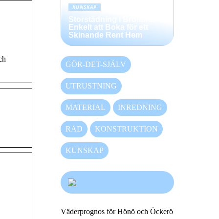
KUNSKAP
Storstädning i Bromma –
Enkelt att Boka för ett
Skinande Rent Hem
ch
GÖR-DET-SJÄLV
UTRUSTNING
MATERIAL
INREDNING
RÅD
KONSTRUKTION
KUNSKAP
Väderprognos för Hönö och Öckerö