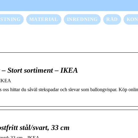
STNING
MATERIAL
INREDNING
RÅD
KON
 – Stort sortiment – IKEA
– IKEA
oss hittar du såväl stekspadar och slevar som ballongvispar. Köp online
ritt stål/svart, 33 cm
Längd: 33 cm – IKEA