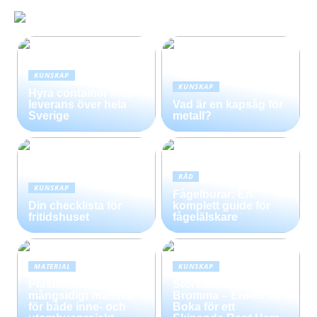
KUNSKAP
KUNSKAP
Hyra container med
leverans över hela
Vad är en kapsåg för
Sverige
metall?
RÅD
KUNSKAP
Fågelburar: En
Din checklista för
komplett guide för
fritidshuset
fågelälskare
MATERIAL
KUNSKAP
Plastskivor –
Storstädning i
mångsidigt material
Bromma – Enkelt att
för både inne- och
Boka för ett