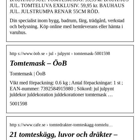
JUL. TOMTELUVA EXKLUSIV. 59,95 kr. BAUHAUS
JUL. JULSTRUMPA RENAR 55CM RÖD.
Din specialist inom bygg, badrum, färg, trädgård, verkstad
och belysning. Köp online med hemleverans eller hämta i
varuhus.
http s://www.öob.se › jul › julpynt › tomtemask-5001598
Tomtemask – ÖoB
Tomtemask | ÖoB
Vikt med förpackning: 0.6 kg ; Antal förpackningar: 1 st ;
EAN-nummer: 7392584915980 ; Sökord: jul julpynt
juldekor juldekoration juldekorationer tomtemask …
5001598
http s://www.cafe.se › tomtedrakter-tomteskagg-tomtelu…
21 tomteskägg, luvor och dräkter –