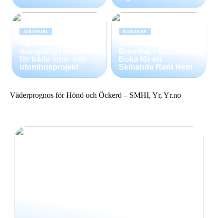
MATERIAL
KUNSKAP
Plastskivor –
Storstädning i
mångsidigt material
Bromma – Enkelt att
för både inne- och
Boka för ett
utomhusprojekt
Skinande Rent Hem
Väderprognos för Hönö och Öckerö – SMHI, Yr, Yr.no