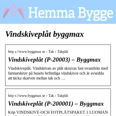
Vindskiveplåt byggmax
http s://www.byggmax.se › Tak › Takplåt
Vindskiveplåt (P-20003) – Byggmax
Vindskiveplåt. Vindskivan av plåt skruvas fast ovanifrån med
farmarskruv på husets befintliga vindskivor och är avsedda
att täcka skarven mellan tak och …
http s://www.byggmax.se › Tak › Takplåt
Vindskiveplåt (P-200001) – Byggmax
Köp VINDSKIVE-OCH FOTPLÅTSPAKET 1 LUOMAN