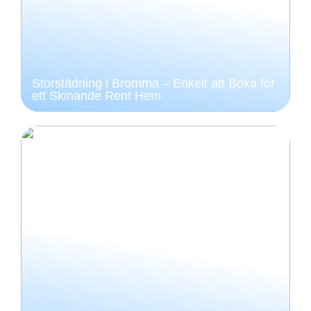
Storstädning i Bromma – Enkelt att Boka för
ett Skinande Rent Hem