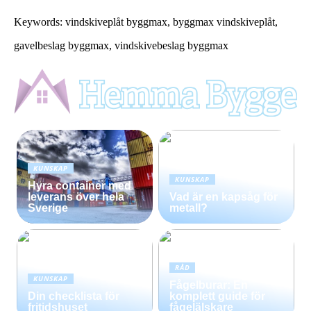
Keywords: vindskiveplåt byggmax, byggmax vindskiveplåt,
gavelbeslag byggmax, vindskivebeslag byggmax
KUNSKAP
KUNSKAP
Hyra container med
leverans över hela
Vad är en kapsåg för
Sverige
metall?
RÅD
KUNSKAP
Fågelburar: En
Din checklista för
komplett guide för
fritidshuset
fågelälskare