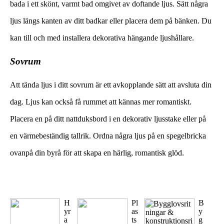
bada i ett skönt, varmt bad omgivet av doftande ljus. Sätt några
ljus längs kanten av ditt badkar eller placera dem på bänken. Du
kan till och med installera dekorativa hängande ljushållare.
Sovrum
Att tända ljus i ditt sovrum är ett avkopplande sätt att avsluta din
dag. Ljus kan också få rummet att kännas mer romantiskt.
Placera en på ditt nattduksbord i en dekorativ ljusstake eller på
en värmebeständig tallrik. Ordna några ljus på en spegelbricka
ovanpå din byrå för att skapa en härlig, romantisk glöd.
H
Pl
B
yr
as
y
a
ts
g