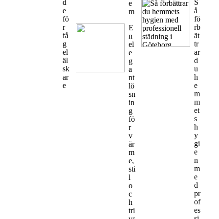
d
S
e
e
å
m
fö
fö
r
rb
E
få
ät
n
g
tr
el
el
ar
e
äl
d
g
sk
u
a
ar
h
nt
e
e
lö
m
sn
m
in
et
g
s
fö
h
r
y
v
gi
är
e
m
n
e,
m
sti
e
l
d
o
pr
c
of
h
es
tri
si
vs