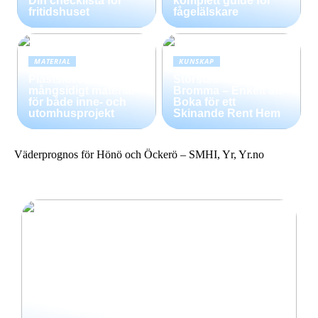
Din checklista för
komplett guide för
fritidshuset
fågelälskare
MATERIAL
KUNSKAP
Plastskivor –
Storstädning i
mångsidigt material
Bromma – Enkelt att
för både inne- och
Boka för ett
utomhusprojekt
Skinande Rent Hem
Väderprognos för Hönö och Öckerö – SMHI, Yr, Yr.no