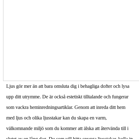
Ljus gör mer än att bara omsluta dig i behagliga dofter och lysa
upp ditt utrymme. De är också estetiskt tilltalande och fungerar
som vackra heminredningsartiklar. Genom att inreda ditt hem
med ljus och olika ljusstakar kan du skapa en varm,
välkomnande miljö som du kommer att älska att återvända till i
slutet av en lång dag. Du som vill hitta snygga ljusstakar, kolla in