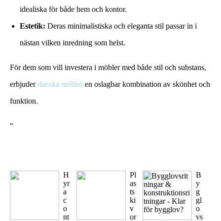
idealiska för både hem och kontor.
Estetik:
Deras minimalistiska och eleganta stil passar in i
nästan vilken inredning som helst.
För dem som vill investera i möbler med både stil och substans,
erbjuder
danska möbler
en oslagbar kombination av skönhet och
funktion.
“
H
Pl
B
yr
as
y
a
ts
g
c
ki
gl
o
v
o
nt
or
vs