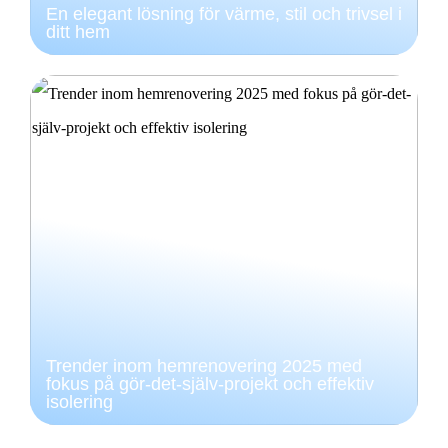
En elegant lösning för värme, stil och trivsel i
ditt hem
Trender inom hemrenovering 2025 med
fokus på gör-det-själv-projekt och effektiv
isolering