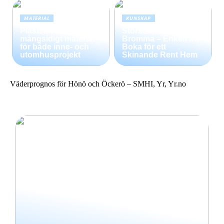
MATERIAL
KUNSKAP
Plastskivor –
Storstädning i
mångsidigt material
Bromma – Enkelt att
för både inne- och
Boka för ett
utomhusprojekt
Skinande Rent Hem
Väderprognos för Hönö och Öckerö – SMHI, Yr, Yr.no