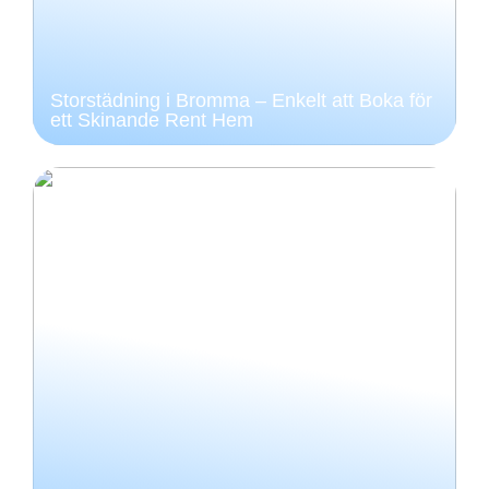
Storstädning i Bromma – Enkelt att Boka för
ett Skinande Rent Hem