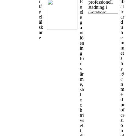
r
rb
E
få
ät
n
g
tr
el
el
ar
e
äl
d
g
sk
u
a
ar
h
nt
e
e
lö
m
sn
m
in
et
g
s
fö
h
r
y
v
gi
är
e
m
n
e,
m
sti
e
l
d
o
pr
c
of
h
es
tri
si
vs
o
el
n
i
el
di