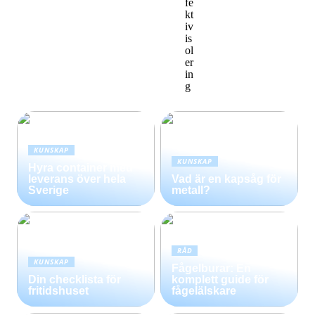
fe
kt
iv
is
ol
er
in
g
KUNSKAP
KUNSKAP
Hyra container med
leverans över hela
Vad är en kapsåg för
Sverige
metall?
RÅD
KUNSKAP
Fågelburar: En
Din checklista för
komplett guide för
fritidshuset
fågelälskare